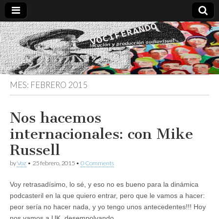
Vociferando
Comunicación,
Locucion y
Producción
Audiovisual
MES:
FEBRERO 2015
Nos hacemos
internacionales: con Mike
Russell
by
Voz
•
25 febrero, 2015
•
0 Comments
Voy retrasadísimo, lo sé, y eso no es bueno para la dinámica
podcasteril en la que quiero entrar, pero que le vamos a hacer:
peor sería no hacer nada, y yo tengo unos antecedentes!!! Hoy
nos vamos a UK, desempolvando…