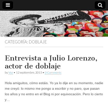
Vociferando
Comunicación,
Locucion y
Producción
Audiovisual
CATEGORÍA:
DOBLAJE
Entrevista a Julio Lorenzo,
actor de doblaje
by
Voz
•
12 septiembre, 2015
•
0 Comments
Hola amiguitos, cómo estáis. Yo ya lo dije en su momento, nadie
me creyó: lo mismo me pongo a escribir y no paro, que pasan
los años y no entro en el Blog ni por equivocación. Pero lo cierto
y…