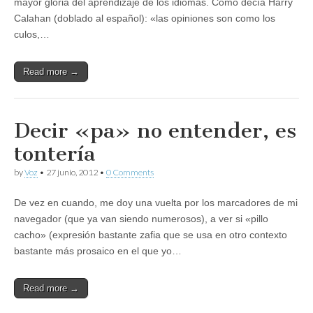
mayor gloria del aprendizaje de los idiomas. Como decía Harry
Calahan (doblado al español): «las opiniones son como los
culos,…
Read more →
Decir «pa» no entender, es
tontería
by
Voz
•
27 junio, 2012
•
0 Comments
De vez en cuando, me doy una vuelta por los marcadores de mi
navegador (que ya van siendo numerosos), a ver si «pillo
cacho» (expresión bastante zafia que se usa en otro contexto
bastante más prosaico en el que yo…
Read more →