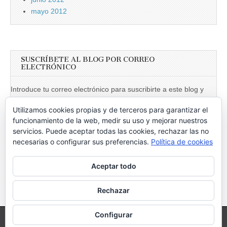
mayo 2012
SUSCRÍBETE AL BLOG POR CORREO
ELECTRÓNICO
Introduce tu correo electrónico para suscribirte a este blog y
recibir notificaciones de nuevas entradas.
Utilizamos cookies propias y de terceros para garantizar el
Dirección
funcionamiento de la web, medir su uso y mejorar nuestros
de
servicios. Puede aceptar todas las cookies, rechazar las no
necesarias o configurar sus preferencias.
Política de cookies
email
Suscribir
Aceptar todo
Únete a otros 246 suscriptores
Rechazar
Configurar
Copyright © 2026
Vociferando
. All Rights Reserved.