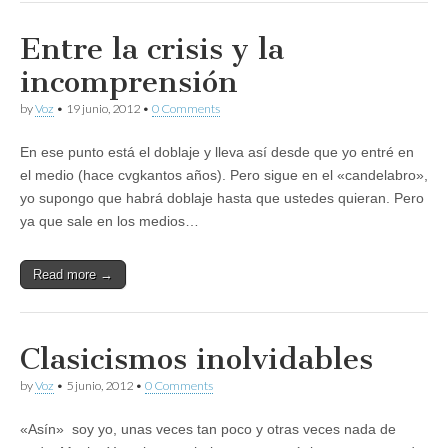
Entre la crisis y la
incomprensión
by
Voz
•
19 junio, 2012
•
0 Comments
En ese punto está el doblaje y lleva así desde que yo entré en
el medio (hace cvgkantos años). Pero sigue en el «candelabro»,
yo supongo que habrá doblaje hasta que ustedes quieran. Pero
ya que sale en los medios…
Read more →
Clasicismos inolvidables
by
Voz
•
5 junio, 2012
•
0 Comments
«Asín» soy yo, unas veces tan poco y otras veces nada de