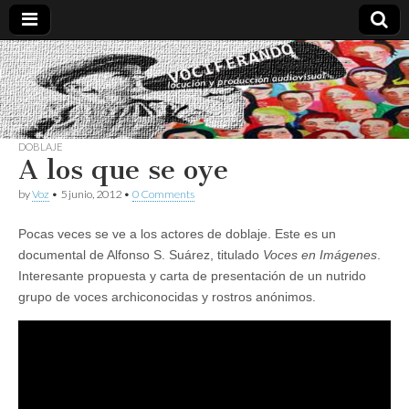
Vociferando
Comunicación,
Locucion y
Producción
Audiovisual
DOBLAJE
A los que se oye
by
Voz
•
5 junio, 2012
•
0 Comments
Pocas veces se ve a los actores de doblaje. Este es un
documental de Alfonso S. Suárez, titulado
Voces en Imágenes
.
Interesante propuesta y carta de presentación de un nutrido
grupo de voces archiconocidas y rostros anónimos.