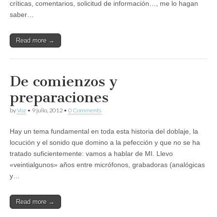
críticas, comentarios, solicitud de información…, me lo hagan
saber…
Read more →
De comienzos y
preparaciones
by
Voz
•
9 julio, 2012
•
0 Comments
Hay un tema fundamental en toda esta historia del doblaje, la
locución y el sonido que domino a la pefección y que no se ha
tratado suficientemente: vamos a hablar de MI. Llevo
«veintialgunos» años entre micrófonos, grabadoras (analógicas
y…
Read more →