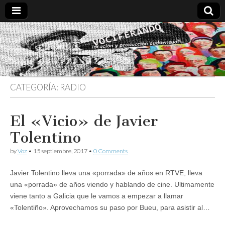
Vociferando
Comunicación,
Locucion y
Producción
Audiovisual
CATEGORÍA:
RADIO
El «Vicio» de Javier
Tolentino
by
Voz
•
15 septiembre, 2017
•
0 Comments
Javier Tolentino lleva una «porrada» de años en RTVE, lleva
una «porrada» de años viendo y hablando de cine. Ultimamente
viene tanto a Galicia que le vamos a empezar a llamar
«Tolentiño». Aprovechamos su paso por Bueu, para asistir al…