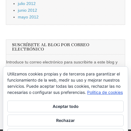
julio 2012
junio 2012
mayo 2012
SUSCRÍBETE AL BLOG POR CORREO
ELECTRÓNICO
Introduce tu correo electrónico para suscribirte a este blog y
recibir notificaciones de nuevas entradas.
Utilizamos cookies propias y de terceros para garantizar el
Dirección
funcionamiento de la web, medir su uso y mejorar nuestros
de
servicios. Puede aceptar todas las cookies, rechazar las no
necesarias o configurar sus preferencias.
Política de cookies
email
Suscribir
Aceptar todo
Únete a otros 246 suscriptores
Rechazar