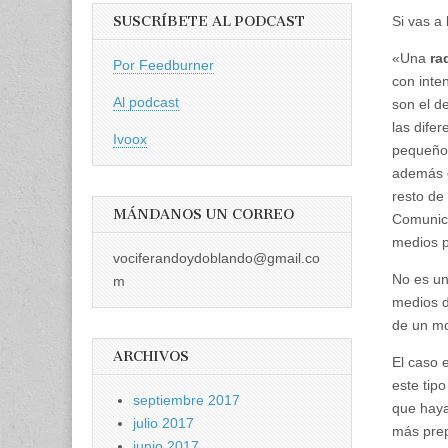
SUSCRÍBETE AL PODCAST
Si vas a
«Una
ra
Por Feedburner
con inte
Al podcast
son el d
las difer
Ivoox
pequeños
además d
resto de
MÁNDANOS UN CORREO
Comunic
medios p
vociferandoydoblando@gmail.co
No es un
m
medios d
de un m
ARCHIVOS
El caso 
este tip
septiembre 2017
que haya
julio 2017
más prep
junio 2017