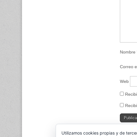
n
t
a
n
a
n
u
e
v
a
)
Nombre
Correo e
Web
Recibi
Recibi
Utilizamos cookies propias y de terce
This sit