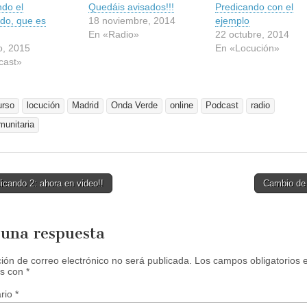
ndo el
r
Quedáis avisados!!!
Predicando con el
a
do, que es
18 noviembre, 2014
ejemplo
c
o
En «Radio»
22 octubre, 2014
m
o, 2015
En «Locución»
p
a
cast»
r
t
i
r
e
urso
locución
Madrid
Onda Verde
online
Podcast
radio
n
F
munitaria
a
c
e
b
o
o
cando 2: ahora en video!!
Cambio de
k
(
tion
S
e
a
 una respuesta
b
r
e
e
ción de correo electrónico no será publicada.
Los campos obligatorios 
n
s con
*
u
n
a
rio
*
v