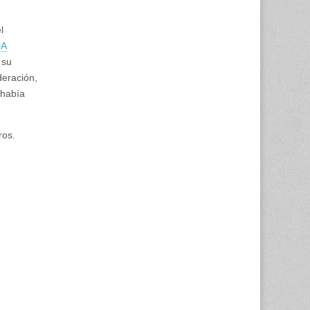
l
A
 su
eración,
 había
ros.