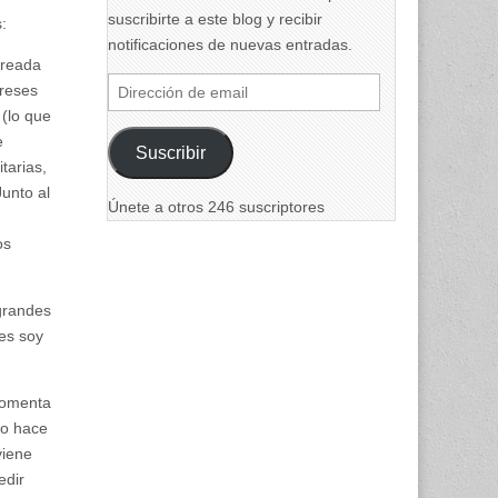
suscribirte a este blog y recibir
:
notificaciones de nuevas entradas.
creada
Dirección
ereses
de
 (lo que
email
e
Suscribir
tarias,
Junto al
Únete a otros 246 suscriptores
os
grandes
es soy
fomenta
so hace
viene
edir