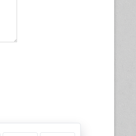
ssed.