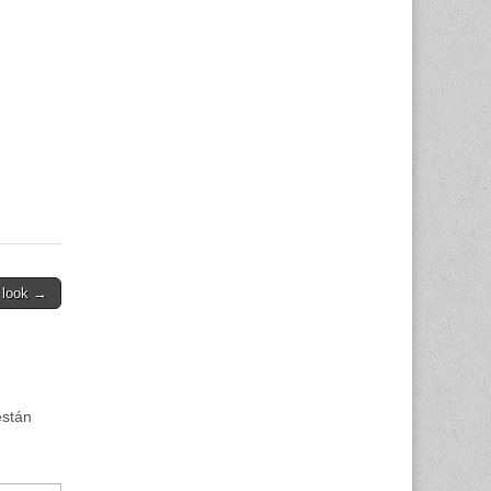
 look →
están