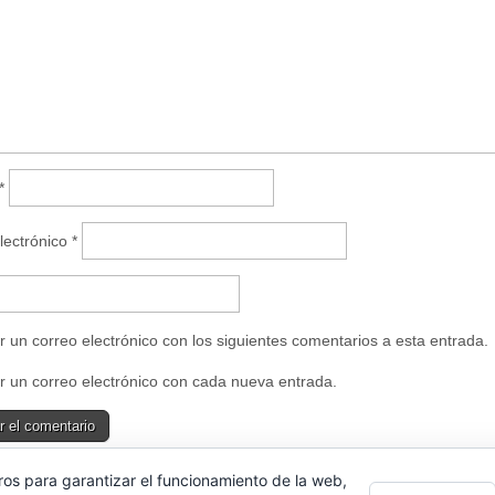
e
n
t
a
n
a
n
u
e
v
a
)
*
lectrónico
*
r un correo electrónico con los siguientes comentarios a esta entrada.
r un correo electrónico con cada nueva entrada.
ros para garantizar el funcionamiento de la web,
e uses Akismet to reduce spam.
Learn how your comment data is proce