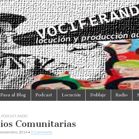
Pasa al Blog
Podcast
Locución
Doblaje
Radio
,
PODCAST
,
RADIO
ios Comunitarias
 noviembre, 2014
•
0 Comments