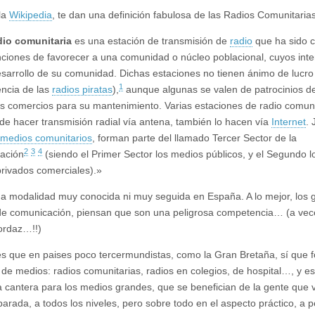
 la
Wikipedia
, te dan una definición fabulosa de las Radios Comunitarias
dio comunitaria
es una estación de transmisión de
radio
que ha sido 
nciones de favorecer a una comunidad o núcleo poblacional, cuyos int
esarrollo de su comunidad. Dichas estaciones no tienen ánimo de lucro
1
encia de las
radios piratas
),
aunque algunas se valen de patrocinios d
 comercios para su mantenimiento. Varias estaciones de radio comuni
e hacer transmisión radial vía antena, también lo hacen vía
Internet
. 
medios comunitarios
, forman parte del llamado Tercer Sector de la
2
3
4
ación
(siendo el Primer Sector los medios públicos, y el Segundo l
rivados comerciales).»
a modalidad muy conocida ni muy seguida en España. A lo mejor, los 
e comunicación, piensan que son una peligrosa competencia… (a vec
ordaz…!!)
es que en paises poco tercermundistas, como la Gran Bretaña, sí que 
o de medios: radios comunitarias, radios en colegios, de hospital…, y e
 cantera para los medios grandes, que se benefician de la gente que 
arada, a todos los niveles, pero sobre todo en el aspecto práctico, a p