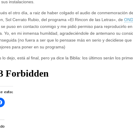
 sus instalaciones.
ués el otro día, a raiz de haber colgado el audio de conmemoración de
n, Sol Cerrato Rubio, del programa «El Rincon de las Letras», de
OND
 se puso en contacto conmigo y me pidió permiso para reproducirlo en
. Yo, en mi inmensa humildad, agradeciéndole de antemano su consid
nseguida (no fuera a ser que lo pensase más en serio y decidiese que
jores para poner en su programa)
 lo dejo, está al final, pero ya dice la Biblia: los últimos serán los prime
e esto:
H
a
z
c
l
i
c
ado
p
a