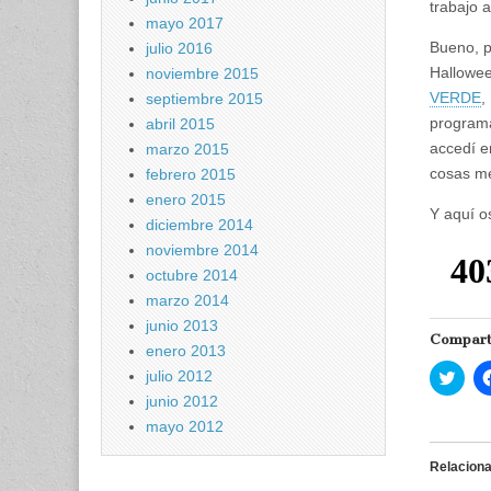
trabajo a
mayo 2017
Bueno, p
julio 2016
Hallowee
noviembre 2015
VERDE
,
septiembre 2015
programa
abril 2015
accedí e
marzo 2015
cosas me
febrero 2015
enero 2015
Y aquí os
diciembre 2014
noviembre 2014
octubre 2014
marzo 2014
junio 2013
Compart
enero 2013
H
julio 2012
a
junio 2012
z
c
mayo 2012
l
i
c
Relacion
p
a