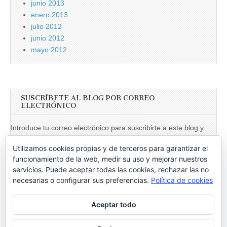
junio 2013
enero 2013
julio 2012
junio 2012
mayo 2012
SUSCRÍBETE AL BLOG POR CORREO
ELECTRÓNICO
Introduce tu correo electrónico para suscribirte a este blog y
recibir notificaciones de nuevas entradas.
Utilizamos cookies propias y de terceros para garantizar el
Dirección
funcionamiento de la web, medir su uso y mejorar nuestros
de
servicios. Puede aceptar todas las cookies, rechazar las no
necesarias o configurar sus preferencias.
Política de cookies
email
Suscribir
Aceptar todo
Únete a otros 246 suscriptores