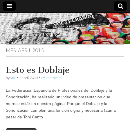
Vociferando
Comunicación,
Locucion y
Producción
Audiovisual
MES:
ABRIL 2015
Esto es Doblaje
by
Voz
•
2 abril, 2015
•
0 Comments
La Federación Española de Profesionales del Doblaje y la
Sonorización, ha realizado un video de presentación que
merece estár en nuestra página. Porque el Doblaje y la
Sonorización cumplen una función digna y necesaria (aún a
pesar de Toni Cantó…