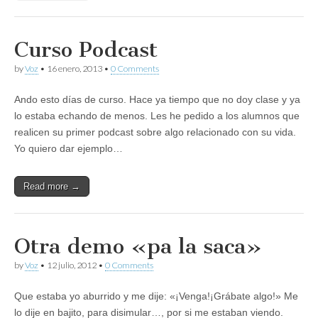
Curso Podcast
by
Voz
•
16 enero, 2013
•
0 Comments
Ando esto días de curso. Hace ya tiempo que no doy clase y ya
lo estaba echando de menos. Les he pedido a los alumnos que
realicen su primer podcast sobre algo relacionado con su vida.
Yo quiero dar ejemplo…
Read more →
Otra demo «pa la saca»
by
Voz
•
12 julio, 2012
•
0 Comments
Que estaba yo aburrido y me dije: «¡Venga!¡Grábate algo!» Me
lo dije en bajito, para disimular…, por si me estaban viendo.