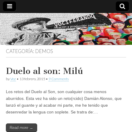
Vociferando
Comunicación,
Locucion y
Producción
Audiovisual
CATEGORÍA:
DEMOS
Duelo al son: Milú
by
Voz
•
13 febrero, 2015
•
9 Comments
Los retos del Duelo al Son, son cualquier cosa menos
aburridos. Esta vez ha sido un reto(rcido) Damián Alonso, que
lanzó el guante y al acabar mi parte, me he tenido que
desenredar la lengua con soplete. Se tratra de:…
Read more →