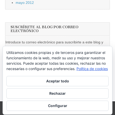
mayo 2012
SUSCRÍBETE AL BLOG POR CORREO
ELECTRÓNICO
Introduce tu correo electrónico para suscribirte a este blog y
recibir notificaciones de nuevas entradas.
Utilizamos cookies propias y de terceros para garantizar el
Dirección
funcionamiento de la web, medir su uso y mejorar nuestros
de
servicios. Puede aceptar todas las cookies, rechazar las no
necesarias o configurar sus preferencias.
Política de cookies
email
Suscribir
Aceptar todo
Únete a otros 246 suscriptores
Rechazar
Configurar
Copyright © 2026
Vociferando
. All Rights Reserved.
The Magazine Basic Theme by
bavotasan.com
.