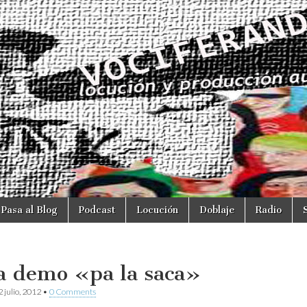
Pasa al Blog
Podcast
Locución
Doblaje
Radio
a demo «pa la saca»
 julio, 2012
•
0 Comments