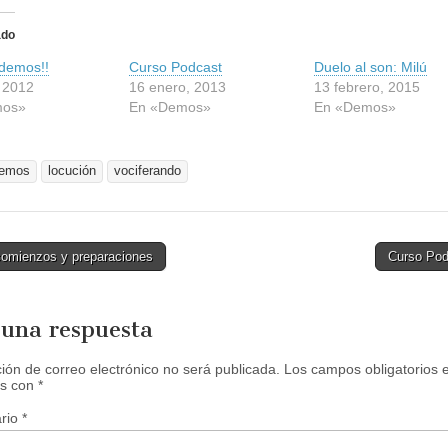
l
i
c
ado
p
a
demos!!
r
Curso Podcast
Duelo al son: Milú
a
, 2012
16 enero, 2013
13 febrero, 2015
c
o
mos»
En «Demos»
En «Demos»
m
p
a
r
t
emos
locución
vociferando
i
r
e
n
F
a
omienzos y preparaciones
Curso Po
c
e
tion
b
o
o
 una respuesta
k
(
S
e
ción de correo electrónico no será publicada.
Los campos obligatorios 
a
s con
*
b
r
rio
e
*
e
n