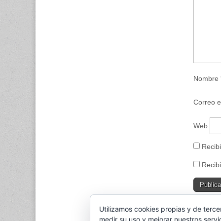
n
a
v
e
n
t
a
n
a
n
u
e
Nombre
v
a
)
Correo e
Web
Recibi
Recibi
Utilizamos cookies propias y de terce
This sit
medir su uso y mejorar nuestros servi