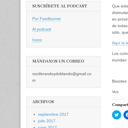
SUSCRÍBETE AL PODCAST
Que esta
disimula
Por Feedburner
en próxi
de todas
Al podcast
sólo, qu
Ivoox
Aquí la t
Los come
inundan 
MÁNDANOS UN CORREO
vociferandoydoblando@gmail.co
m
Besotes
Voz
ARCHIVOS
Compart
H
septiembre 2017
a
julio 2017
z
c
junio 2017