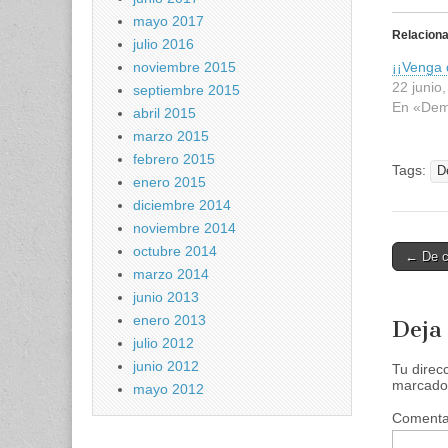
l
i
mayo 2017
c
Relacion
p
julio 2016
a
noviembre 2015
¡¡Venga 
r
a
22 junio
septiembre 2015
c
o
En «De
abril 2015
m
p
marzo 2015
a
r
febrero 2015
Tags:
t
D
enero 2015
i
r
diciembre 2014
e
n
noviembre 2014
T
w
octubre 2014
Post
← De c
i
marzo 2014
t
naviga
t
junio 2013
e
r
enero 2013
Deja
(
S
julio 2012
e
junio 2012
a
Tu direc
b
marcado
mayo 2012
r
e
Comenta
e
n
u