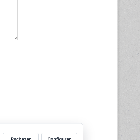
ssed.
Rechazar
Configurar