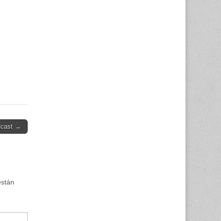
dcast →
están