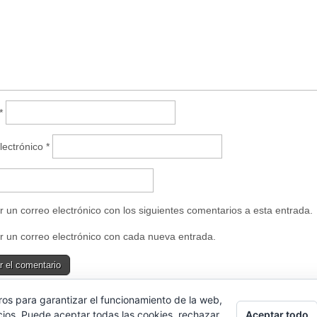
u
n
a
v
e
n
t
a
n
a
n
u
*
e
v
a
)
lectrónico
*
r un correo electrónico con los siguientes comentarios a esta entrada.
r un correo electrónico con cada nueva entrada.
ros para garantizar el funcionamiento de la web,
e uses Akismet to reduce spam.
Learn how your comment data is proce
Aceptar todo
cios. Puede aceptar todas las cookies, rechazar