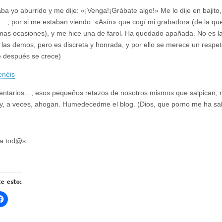
ba yo aburrido y me dije: «¡Venga!¡Grábate algo!» Me lo dije en bajito
r…, por si me estaban viendo. «Asín» que cogí mi grabadora (de la qu
mas ocasiones), y me hice una de farol. Ha quedado apañada. No es l
 las demos, pero es discreta y honrada, y por ello se merece un respet
e después se crece)
enéis
ntarios…, esos pequeños retazos de nosotros mismos que salpican, 
y, a veces, ahogan. Humedecedme el blog. (Dios, que porno me ha sal
 a tod@s
e esto:
H
a
z
c