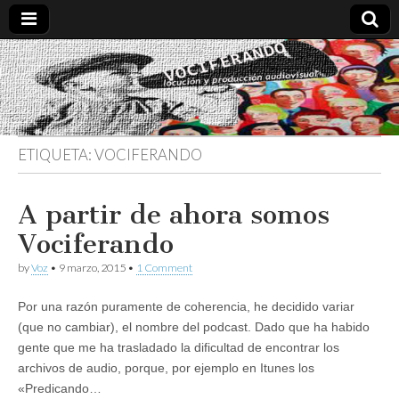
Vociferando
Comunicación,
Locucion y
Producción
Audiovisual
ETIQUETA:
VOCIFERANDO
A partir de ahora somos
Vociferando
by
Voz
•
9 marzo, 2015
•
1 Comment
Por una razón puramente de coherencia, he decidido variar
(que no cambiar), el nombre del podcast. Dado que ha habido
gente que me ha trasladado la dificultad de encontrar los
archivos de audio, porque, por ejemplo en Itunes los
«Predicando…