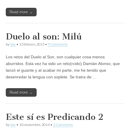
Read more →
Duelo al son: Milú
by
Voz
•
13 febrero, 2015
•
9 Comments
Los retos del Duelo al Son, son cualquier cosa menos
aburridos. Esta vez ha sido un reto(rcido) Damián Alonso, que
lanzó el guante y al acabar mi parte, me he tenido que
desenredar la lengua con soplete. Se tratra de:…
Read more →
Este sí es Predicando 2
by
Voz
•
10 noviembre, 2014
•
2 Comments