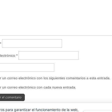
u
n
a
v
e
n
t
a
n
a
n
u
e
v
*
a
)
lectrónico
*
r un correo electrónico con los siguientes comentarios a esta entrada.
r un correo electrónico con cada nueva entrada.
ros para garantizar el funcionamiento de la web,
e uses Akismet to reduce spam.
Learn how your comment data is proce