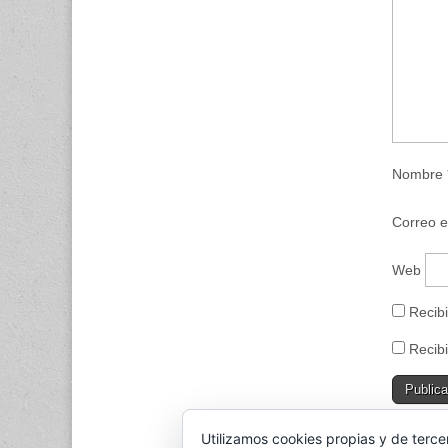
n
a
v
e
n
t
a
n
a
n
u
e
v
a
Nombre
)
Correo e
Web
Recibi
Recibi
Utilizamos cookies propias y de terce
This sit