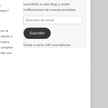
suscribirte a este blog y recibir
s
notificaciones de nuevas entradas.
iempo?
y
Dirección
de
email
o
en la
Suscribir
clarito y
s para
Únete a otros 246 suscriptores
 propios
unda con