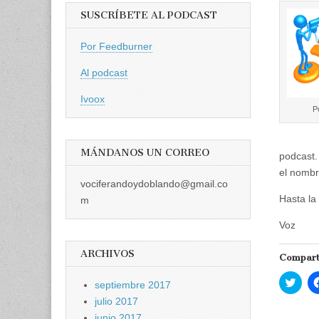
SUSCRÍBETE AL PODCAST
Por Feedburner
Al podcast
Ivoox
P
MÁNDANOS UN CORREO
podcast.
el nombr
vociferandoydoblando@gmail.co
Hasta la
m
Voz
ARCHIVOS
Compart
H
septiembre 2017
a
z
julio 2017
c
l
junio 2017