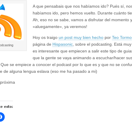
A que pensabais que nos habíamos ido? Pués sí, no
habíamos ido, pero hemos vuelto. Durante cuánto t
Ah, eso no se sabe, vamos a disfrutar del momento 
«aluegamente», ya veremos!
Hoy os traigo
un post muy bien hecho
por
Teo Torm
página de
Hispasonic
, sobre el podcasting. Está muy 
odcasting
es interesante que empiecen a salir este tipo de guia
que la gente se vaya animando a escuchar/hacer sus
 Que se empiece a conocer el podcast por lo que es y que no se conf
e de alguna lengua eslava (eso me ha pasado a mi)
 próxima
e esto:
H
a
z
c
l