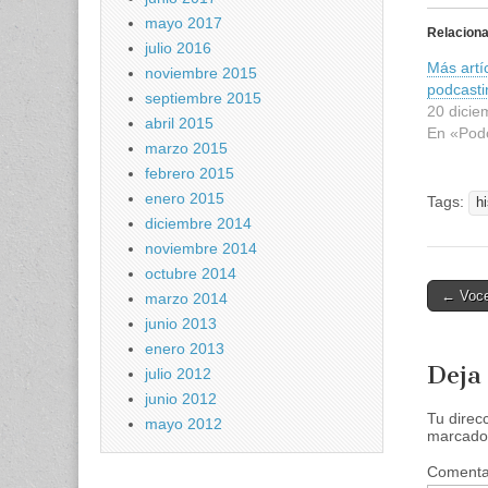
i
mayo 2017
c
Relacion
p
julio 2016
a
Más artí
r
noviembre 2015
a
podcasti
c
septiembre 2015
o
20 dicie
abril 2015
m
En «Pod
p
marzo 2015
a
r
febrero 2015
t
i
enero 2015
Tags:
h
r
diciembre 2014
e
n
noviembre 2014
T
w
octubre 2014
i
Post
t
← Voce
marzo 2014
t
naviga
e
junio 2013
r
enero 2013
(
S
Deja
julio 2012
e
a
junio 2012
b
Tu direc
r
mayo 2012
marcado
e
e
n
Comenta
u