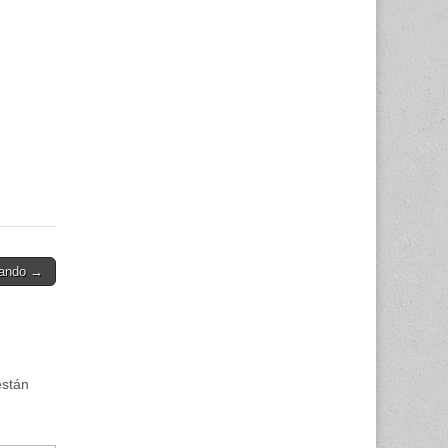
vando →
están