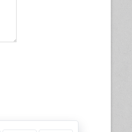
ssed.