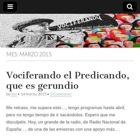
Vociferando
Comunicación,
Locucion y
Producción
Audiovisual
MES:
MARZO 2015
Vociferando el Predicando,
que es gerundio
by
Voz
•
14 marzo, 2015
•
5 Comments
Me retraso, me supera esto…, tengo programas hasta abril,
pero no tengo tiempo de ir sacándolos. Espero que me
disculpéis. Hoy, un grande de la radio, de Radio Nacional de
España…, de una de las emisoras con una apoyo más…