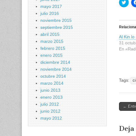
H
a
mayo 2017
z
c
julio 2016
l
noviembre 2015
i
c
septiembre 2015
Relacion
p
a
abril 2015
Al Kin lo
r
a
marzo 2015
31 octub
c
febrero 2015
o
En «Rad
m
enero 2015
p
a
diciembre 2014
r
t
noviembre 2014
i
octubre 2014
r
Tags:
e
c
marzo 2014
n
T
junio 2013
w
i
enero 2013
t
t
julio 2012
Post
← Entr
e
junio 2012
r
naviga
(
mayo 2012
S
e
Deja
a
b
r