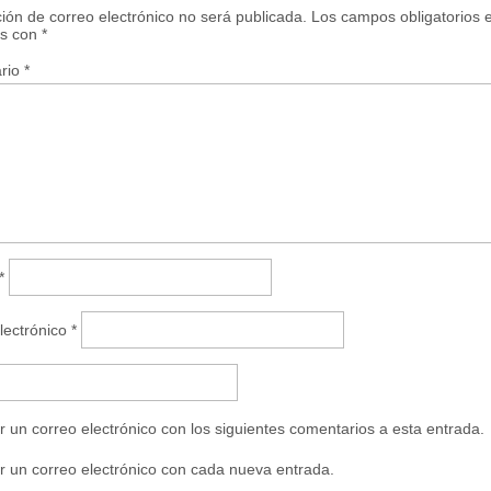
r
ción de correo electrónico no será publicada.
Los campos obligatorios 
e
s con
*
e
n
u
rio
*
n
a
v
e
n
t
a
n
a
n
u
e
v
a
*
)
lectrónico
*
r un correo electrónico con los siguientes comentarios a esta entrada.
r un correo electrónico con cada nueva entrada.