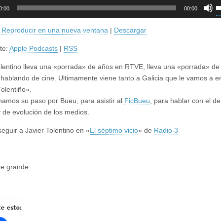
ctor
Ut
0:00
00:00
l
t
:
Reproducir en una nueva ventana
|
Descargar
d
te:
Apple Podcasts
|
RSS
f
a
olentino lleva una «porrada» de años en RTVE, lleva una «porrada» de
p
 hablando de cine. Ultimamente viene tanto a Galicia que le vamos a 
a
Tolentiño».
o
amos su paso por Bueu, para asistir al
FicBueu
, para hablar con el de
d
y de evolución de los medios.
el
v
eguir a Javier Tolentino en «
El séptimo vicio
» de
Radio 3
te grande
e esto: