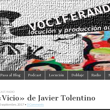
Pasa al Blog
Podcast
Locución
Doblaje
Radio
CAST
,
RADIO
«Vicio» de Javier Tolentino
5 septiembre, 2017
•
0 Comments