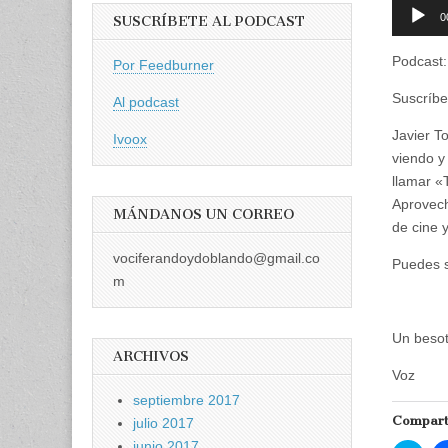
Reprodu
0
SUSCRÍBETE AL PODCAST
de
audio
Podcast
Por Feedburner
Suscríbe
Al podcast
Javier T
Ivoox
viendo y
llamar «
Aprovech
MÁNDANOS UN CORREO
de cine 
vociferandoydoblando@gmail.co
Puedes s
m
Un beso
ARCHIVOS
Voz
septiembre 2017
Compart
julio 2017
junio 2017