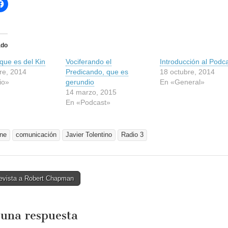
H
a
z
c
l
i
c
ado
p
a
 que es del Kin
r
Vociferando el
Introducción al Podc
a
re, 2014
Predicando, que es
18 octubre, 2014
c
o
io»
gerundio
En «General»
m
14 marzo, 2015
p
a
En «Podcast»
r
t
i
r
e
ine
comunicación
Javier Tolentino
Radio 3
n
F
a
c
e
b
evista a Robert Chapman
o
o
tion
k
(
S
 una respuesta
e
a
b