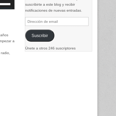
iliza
suscribirte a este blog y recibir
as
notificaciones de nuevas entradas.
eclas
e
Dirección
lecha
de
rriba/abajo
email
 años
Suscribir
ara
empezar a
umentar
Únete a otros 246 suscriptores
 radio,
isminuir
olumen.