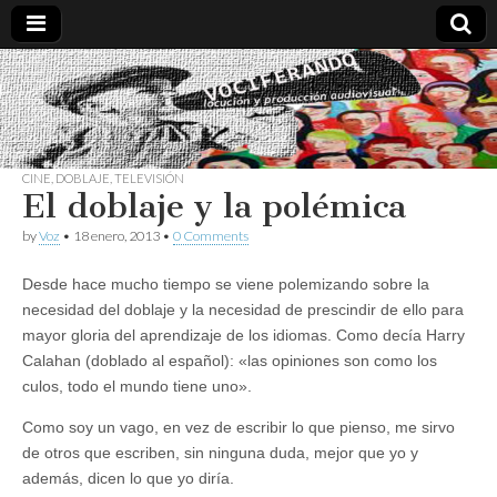
Vociferando
Comunicación,
Locucion y
Producción
Audiovisual
CINE
,
DOBLAJE
,
TELEVISIÓN
El doblaje y la polémica
by
Voz
•
18 enero, 2013
•
0 Comments
Desde hace mucho tiempo se viene polemizando sobre la
necesidad del doblaje y la necesidad de prescindir de ello para
mayor gloria del aprendizaje de los idiomas. Como decía Harry
Calahan (doblado al español): «las opiniones son como los
culos, todo el mundo tiene uno».
Como soy un vago, en vez de escribir lo que pienso, me sirvo
de otros que escriben, sin ninguna duda, mejor que yo y
además, dicen lo que yo diría.