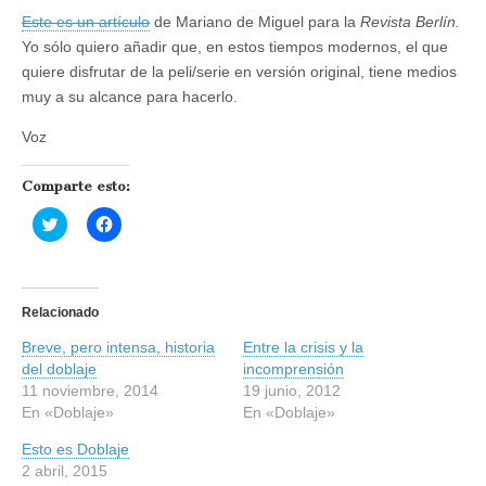
Este es un artículo
de Mariano de Miguel para la
Revista Berlín.
Yo sólo quiero añadir que, en estos tiempos modernos, el que
quiere disfrutar de la peli/serie en versión original, tiene medios
muy a su alcance para hacerlo.
Voz
Comparte esto:
H
H
a
a
z
z
c
c
l
l
i
i
c
c
Relacionado
p
p
a
a
Breve, pero intensa, historia
r
r
Entre la crisis y la
a
a
del doblaje
incomprensión
c
c
o
o
11 noviembre, 2014
19 junio, 2012
m
m
En «Doblaje»
En «Doblaje»
p
p
a
a
r
r
Esto es Doblaje
t
t
2 abril, 2015
i
i