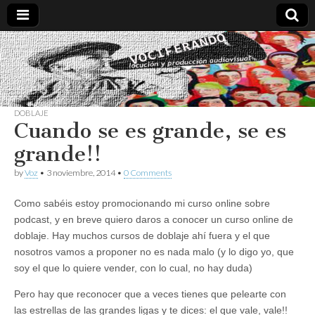
Vociferando
Comunicación,
Locucion y
Producción
Audiovisual
DOBLAJE
Cuando se es grande, se es
grande!!
by
Voz
•
3 noviembre, 2014
•
0 Comments
Como sabéis estoy promocionando mi curso online sobre
podcast, y en breve quiero daros a conocer un curso online de
doblaje. Hay muchos cursos de doblaje ahí fuera y el que
nosotros vamos a proponer no es nada malo (y lo digo yo, que
soy el que lo quiere vender, con lo cual, no hay duda)
Pero hay que reconocer que a veces tienes que pelearte con
las estrellas de las grandes ligas y te dices: el que vale, vale!!