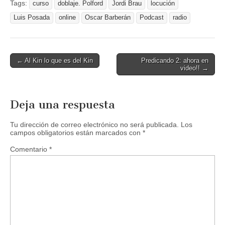
i
c
Tags:
curso
doblaje. Polford
Jordi Brau
locución
t
e
t
b
Luis Posada
online
Oscar Barberán
Podcast
radio
e
o
r
o
(
k
S
(
e
S
a
e
Post
← Al Kin lo que es del Kin
b
a
Predicando 2: ahora en
r
b
video!! →
navigation
e
r
e
e
n
e
u
n
n
u
Deja una respuesta
a
n
v
a
e
v
Tu dirección de correo electrónico no será publicada.
Los
n
e
campos obligatorios están marcados con
t
n
*
a
t
n
a
Comentario
*
a
n
n
a
u
n
e
u
v
e
a
v
)
a
)