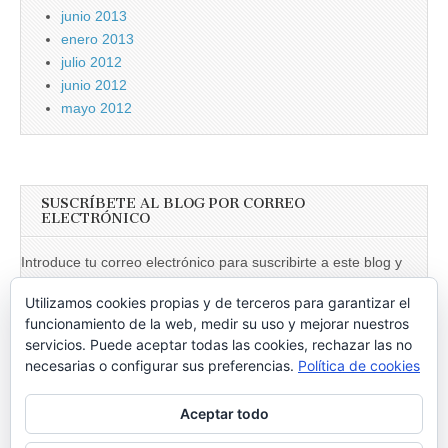
junio 2013
enero 2013
julio 2012
junio 2012
mayo 2012
SUSCRÍBETE AL BLOG POR CORREO
ELECTRÓNICO
Introduce tu correo electrónico para suscribirte a este blog y
recibir notificaciones de nuevas entradas.
Utilizamos cookies propias y de terceros para garantizar el
Dirección
funcionamiento de la web, medir su uso y mejorar nuestros
de
servicios. Puede aceptar todas las cookies, rechazar las no
necesarias o configurar sus preferencias.
Política de cookies
email
Suscribir
Aceptar todo
Únete a otros 246 suscriptores