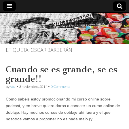
Vociferando
Comunicación,
Locucion y
Producción
Audiovisual
ETIQUETA:
OSCAR BARBERÁN
Cuando se es grande, se es
grande!!
by
Voz
•
3 noviembre, 2014
•
0 Comments
Como sabéis estoy promocionando mi curso online sobre
podcast, y en breve quiero daros a conocer un curso online de
doblaje. Hay muchos cursos de doblaje ahí fuera y el que
nosotros vamos a proponer no es nada malo (y…