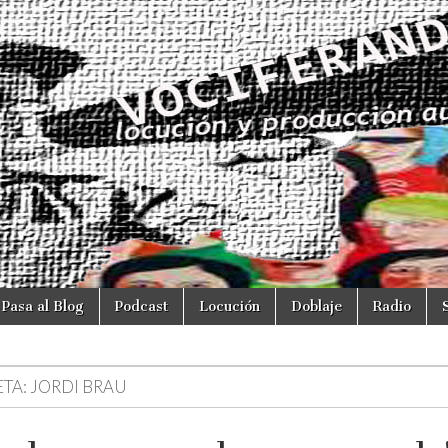
Pasa al Blog
Podcast
Locución
Doblaje
Radio
ETA:
JORDI BRAU