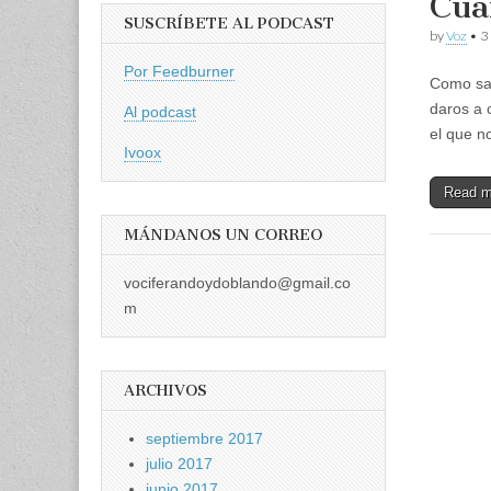
Cua
SUSCRÍBETE AL PODCAST
by
Voz
•
3
Por Feedburner
Como sab
daros a 
Al podcast
el que n
Ivoox
Read 
MÁNDANOS UN CORREO
vociferandoydoblando@gmail.co
m
ARCHIVOS
septiembre 2017
julio 2017
junio 2017