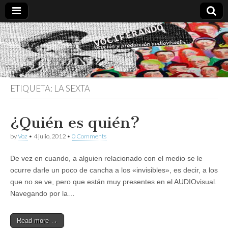
Vociferando
Comunicación,
Locucion y
Producción
Audiovisual
ETIQUETA:
LA SEXTA
¿Quién es quién?
by
Voz
•
4 julio, 2012
•
0 Comments
De vez en cuando, a alguien relacionado con el medio se le
ocurre darle un poco de cancha a los «invisibles», es decir, a los
que no se ve, pero que están muy presentes en el AUDIOvisual.
Navegando por la…
Read more →