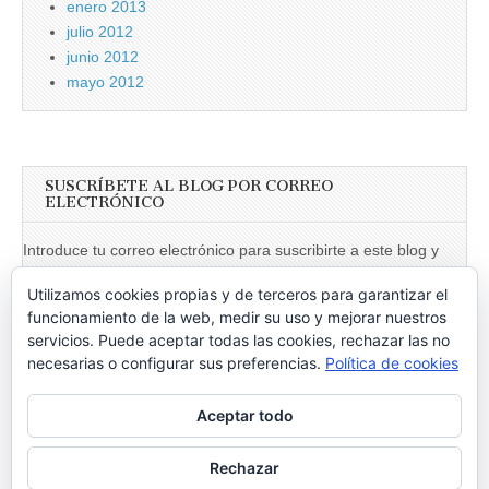
enero 2013
julio 2012
junio 2012
mayo 2012
SUSCRÍBETE AL BLOG POR CORREO
ELECTRÓNICO
Introduce tu correo electrónico para suscribirte a este blog y
recibir notificaciones de nuevas entradas.
Utilizamos cookies propias y de terceros para garantizar el
Dirección
funcionamiento de la web, medir su uso y mejorar nuestros
de
servicios. Puede aceptar todas las cookies, rechazar las no
necesarias o configurar sus preferencias.
Política de cookies
email
Suscribir
Aceptar todo
Únete a otros 246 suscriptores
Rechazar