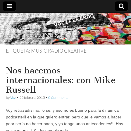
Vociferando
Comunicación,
Locucion y
Producción
Audiovisual
ETIQUETA:
MUSIC RADIO CREATIVE
Nos hacemos
internacionales: con Mike
Russell
by
Voz
•
25 febrero, 2015
•
0 Comments
Voy retrasadísimo, lo sé, y eso no es bueno para la dinámica
podcasteril en la que quiero entrar, pero que le vamos a hacer:
peor sería no hacer nada, y yo tengo unos antecedentes!!! Hoy
nos vamos a UK, desempolvando…