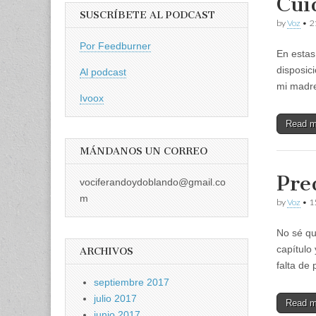
Cui
SUSCRÍBETE AL PODCAST
by
Voz
•
2
Por Feedburner
En estas
disposic
Al podcast
mi madre
Ivoox
Read 
MÁNDANOS UN CORREO
Pre
vociferandoydoblando@gmail.co
m
by
Voz
•
1
No sé qu
capítulo
ARCHIVOS
falta de
septiembre 2017
julio 2017
Read 
junio 2017