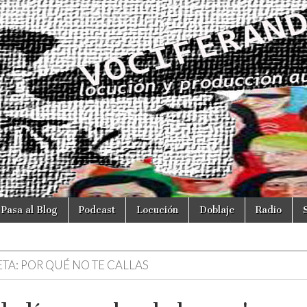
Pasa al Blog
Podcast
Locución
Doblaje
Radio
ETA:
POR QUÉ NO TE CALLAS