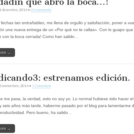
dadín que abro la boca…!
1 diciembre, 2014
•
0 Comments
 fechas tan entrañables, me llena de orgullo y satisfacción, poner a vu
ión una nueva entrega de un «Por qué no te callas». Con lo guapo que
 con la boca cerrada! Como han salido…
more →
dicando3: estrenamos edición.
5 noviembre, 2014
•
1 Comment
e me pasa, la verdad, esto no soy yo. Lo normal hubiese sido hacer el
 y seis años más tarde, haberme pasado por el blog para lamentarme 
 productividad. Pero bueno, ha salido…
more →