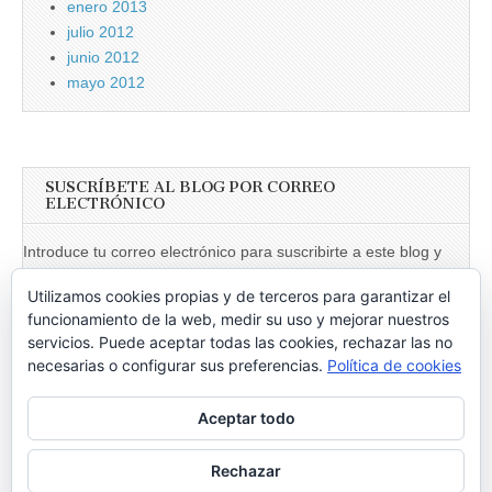
enero 2013
julio 2012
junio 2012
mayo 2012
SUSCRÍBETE AL BLOG POR CORREO
ELECTRÓNICO
Introduce tu correo electrónico para suscribirte a este blog y
recibir notificaciones de nuevas entradas.
Utilizamos cookies propias y de terceros para garantizar el
Dirección
funcionamiento de la web, medir su uso y mejorar nuestros
de
servicios. Puede aceptar todas las cookies, rechazar las no
necesarias o configurar sus preferencias.
Política de cookies
email
Suscribir
Aceptar todo
Únete a otros 246 suscriptores
Rechazar