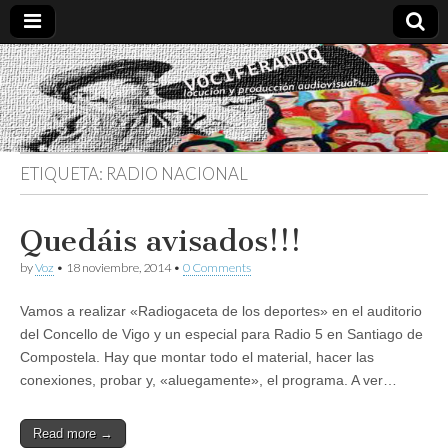
Vociferando
Comunicación,
Locucion y
Producción
Audiovisual
ETIQUETA:
RADIO NACIONAL
Quedáis avisados!!!
by
Voz
•
18 noviembre, 2014
•
0 Comments
Vamos a realizar «Radiogaceta de los deportes» en el auditorio
del Concello de Vigo y un especial para Radio 5 en Santiago de
Compostela. Hay que montar todo el material, hacer las
conexiones, probar y, «aluegamente», el programa. A ver…
Read more →