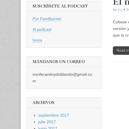
El 
SUSCRÍBETE AL PODCAST
by
Voz
•
3
Por Feedburner
Cubase e
versión 
Al podcast
que la c
Ivoox
Read 
MÁNDANOS UN CORREO
vociferandoydoblando@gmail.co
m
ARCHIVOS
septiembre 2017
julio 2017
junio 2017