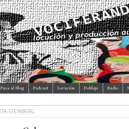
Pasa al Blog
Podcast
Locución
Doblaje
Radio
ETA:
STEINBERG