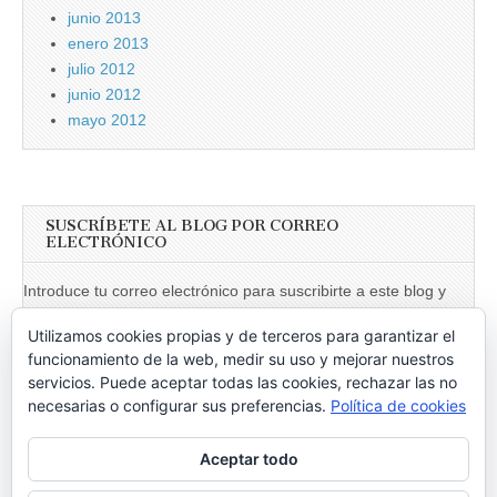
junio 2013
enero 2013
julio 2012
junio 2012
mayo 2012
SUSCRÍBETE AL BLOG POR CORREO
ELECTRÓNICO
Introduce tu correo electrónico para suscribirte a este blog y
recibir notificaciones de nuevas entradas.
Utilizamos cookies propias y de terceros para garantizar el
Dirección
funcionamiento de la web, medir su uso y mejorar nuestros
de
servicios. Puede aceptar todas las cookies, rechazar las no
necesarias o configurar sus preferencias.
Política de cookies
email
Suscribir
Aceptar todo
Únete a otros 246 suscriptores