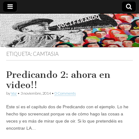
Vociferando
Comunicación,
Locucion y
Producción
Audiovisual
ETIQUETA:
CAMTASIA
Predicando 2: ahora en
video!!
by
Voz
•
3 noviembre, 2014
•
0 Comments
Este sí es el capítulo dos de Predicando con el ejemplo. Lo he
hecho tipo screencast porque va de cómo hago las cosas a
veces y es más de mirar que de oir. Si lo que pretendéis es
encontrar LA…