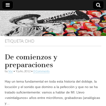
Vociferando
Comunicación,
Locucion y
Producción
Audiovisual
ETIQUETA:
DHD
De comienzos y
preparaciones
by
Voz
•
9 julio, 2012
•
0 Comments
Hay un tema fundamental en toda esta historia del doblaje, la
locución y el sonido que domino a la pefección y que no se ha
tratado suficientemente: vamos a hablar de MI. Llevo
«veintialgunos» años entre micrófonos, grabadoras (analógicas
y…