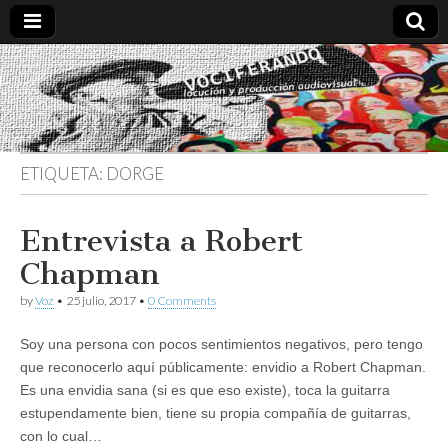
Vociferando
Comunicación,
Locucion y
Producción
Audiovisual
ETIQUETA:
DORGE
Entrevista a Robert
Chapman
by
Voz
•
25 julio, 2017
•
0 Comments
Soy una persona con pocos sentimientos negativos, pero tengo
que reconocerlo aquí públicamente: envidio a Robert Chapman.
Es una envidia sana (si es que eso existe), toca la guitarra
estupendamente bien, tiene su propia compañía de guitarras,
con lo cual…