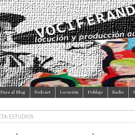
Pasa al Blog
Podcast
Locución
Doblaje
Radio
ETA:
ESTUDIOS