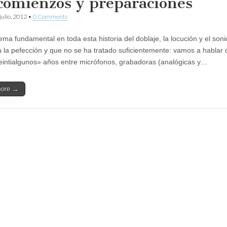
comienzos y preparaciones
julio, 2012
•
0 Comments
ema fundamental en toda esta historia del doblaje, la locución y el son
 la pefección y que no se ha tratado suficientemente: vamos a hablar 
eintialgunos» años entre micrófonos, grabadoras (analógicas y…
more →