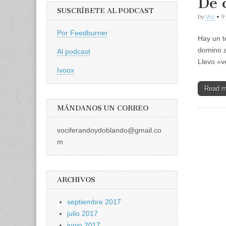
De 
SUSCRÍBETE AL PODCAST
by
Voz
•
9 
Por Feedburner
Hay un t
domino a
Al podcast
Llevo «v
Ivoox
Read 
MÁNDANOS UN CORREO
vociferandoydoblando@gmail.co
m
ARCHIVOS
septiembre 2017
julio 2017
junio 2017