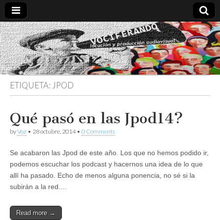
Vociferando
Comunicación,
Locucion y
Producción
Audiovisual
ETIQUETA:
JPOD
Qué pasó en las Jpod14?
by
Voz
•
28 octubre, 2014
•
0 Comments
Se acabaron las Jpod de este año. Los que no hemos podido ir,
podemos escuchar los podcast y hacernos una idea de lo que
allí ha pasado. Echo de menos alguna ponencia, no sé si la
subirán a la red.…
Read more →