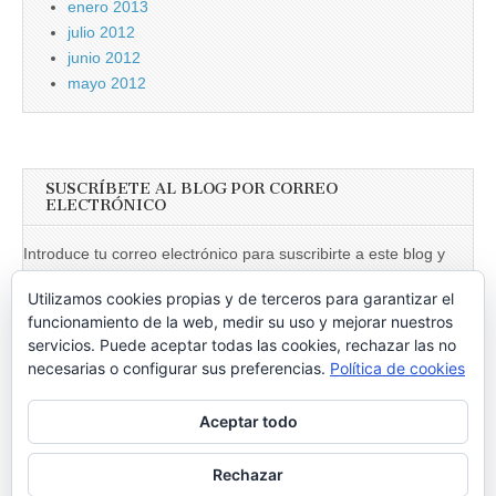
enero 2013
julio 2012
junio 2012
mayo 2012
SUSCRÍBETE AL BLOG POR CORREO
ELECTRÓNICO
Introduce tu correo electrónico para suscribirte a este blog y
recibir notificaciones de nuevas entradas.
Utilizamos cookies propias y de terceros para garantizar el
Dirección
funcionamiento de la web, medir su uso y mejorar nuestros
de
servicios. Puede aceptar todas las cookies, rechazar las no
necesarias o configurar sus preferencias.
Política de cookies
email
Suscribir
Aceptar todo
Únete a otros 246 suscriptores
Rechazar