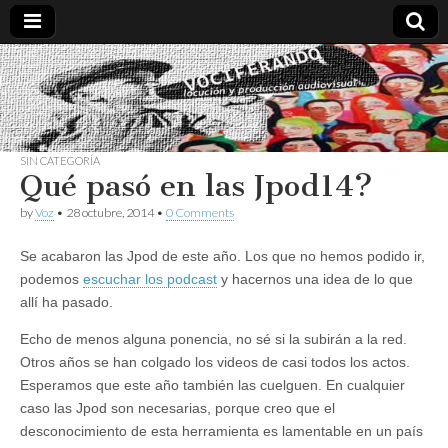
Vociferando
Comunicación,
Locucion y
Producción
Audiovisual
SIN CATEGORÍA
Qué pasó en las Jpod14?
by
Voz
•
28 octubre, 2014
•
0 Comments
Se acabaron las Jpod de este año. Los que no hemos podido ir,
podemos
escuchar los podcast
y hacernos una idea de lo que
allí ha pasado.
Echo de menos alguna ponencia, no sé si la subirán a la red.
Otros años se han colgado los videos de casi todos los actos.
Esperamos que este año también las cuelguen. En cualquier
caso las Jpod son necesarias, porque creo que el
desconocimiento de esta herramienta es lamentable en un país