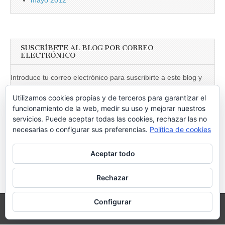
SUSCRÍBETE AL BLOG POR CORREO
ELECTRÓNICO
Introduce tu correo electrónico para suscribirte a este blog y
recibir notificaciones de nuevas entradas.
Utilizamos cookies propias y de terceros para garantizar el
Dirección
funcionamiento de la web, medir su uso y mejorar nuestros
de
servicios. Puede aceptar todas las cookies, rechazar las no
necesarias o configurar sus preferencias.
Política de cookies
email
Suscribir
Aceptar todo
Únete a otros 246 suscriptores
Rechazar
Configurar
Copyright © 2026
Vociferando
. All Rights Reserved.
The Magazine Basic Theme by
bavotasan.com
.