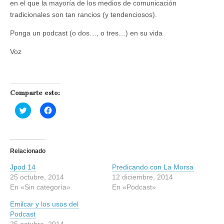
en el que la mayoría de los medios de comunicación
tradicionales son tan rancios (y tendenciosos).
Ponga un podcast (o dos…, o tres…) en su vida
Voz
Comparte esto:
H
H
a
a
z
z
c
c
l
l
i
i
c
c
Relacionado
p
p
a
a
Jpod 14
r
r
Predicando con La Morsa
a
a
25 octubre, 2014
12 diciembre, 2014
c
c
o
o
En «Sin categoría»
En «Podcast»
m
m
p
p
Emilcar y los usos del
a
a
r
r
Podcast
t
t
25 octubre, 2014