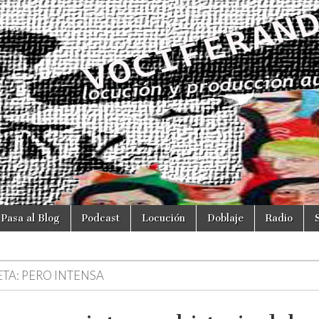
Pasa al Blog
Podcast
Locución
Doblaje
Radio
ETA:
PERO INTENSA