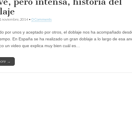
ve, pero intensa, historia del
laje
1 noviembre, 2014
•
0 Comments
o por unos y aceptado por otros, el doblaje nos ha acompañado des
empo. En España se ha realizado un gran doblaje a lo largo de esa an
co un video que explica muy bien cuál es…
more →