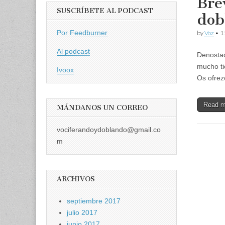
Bre
SUSCRÍBETE AL PODCAST
dob
Por Feedburner
by
Voz
•
1
Al podcast
Denostad
mucho ti
Ivoox
Os ofrez
Read 
MÁNDANOS UN CORREO
vociferandoydoblando@gmail.co
m
ARCHIVOS
septiembre 2017
julio 2017
junio 2017