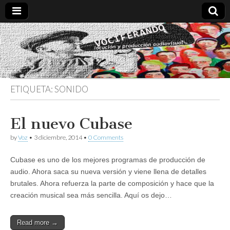
Vociferando
Comunicación,
Locucion y
Producción
Audiovisual
ETIQUETA:
SONIDO
El nuevo Cubase
by
Voz
•
3 diciembre, 2014
•
0 Comments
Cubase es uno de los mejores programas de producción de
audio. Ahora saca su nueva versión y viene llena de detalles
brutales. Ahora refuerza la parte de composición y hace que la
creación musical sea más sencilla. Aquí os dejo…
Read more →