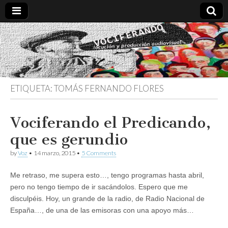
Vociferando
Comunicación,
Locucion y
Producción
Audiovisual
ETIQUETA:
TOMÁS FERNANDO FLORES
Vociferando el Predicando,
que es gerundio
by
Voz
•
14 marzo, 2015
•
5 Comments
Me retraso, me supera esto…, tengo programas hasta abril,
pero no tengo tiempo de ir sacándolos. Espero que me
disculpéis. Hoy, un grande de la radio, de Radio Nacional de
España…, de una de las emisoras con una apoyo más…