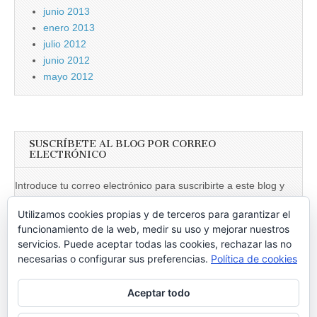
junio 2013
enero 2013
julio 2012
junio 2012
mayo 2012
SUSCRÍBETE AL BLOG POR CORREO
ELECTRÓNICO
Introduce tu correo electrónico para suscribirte a este blog y
recibir notificaciones de nuevas entradas.
Utilizamos cookies propias y de terceros para garantizar el
Dirección
funcionamiento de la web, medir su uso y mejorar nuestros
de
servicios. Puede aceptar todas las cookies, rechazar las no
necesarias o configurar sus preferencias.
Política de cookies
email
Suscribir
Aceptar todo
Únete a otros 246 suscriptores