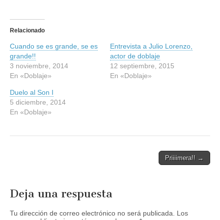
z
z
c
c
l
l
i
i
c
c
Relacionado
p
p
a
a
Cuando se es grande, se es
r
r
Entrevista a Julio Lorenzo,
a
a
grande!!
actor de doblaje
c
c
o
o
3 noviembre, 2014
12 septiembre, 2015
m
m
En «Doblaje»
En «Doblaje»
p
p
a
a
r
r
Duelo al Son I
t
t
5 diciembre, 2014
i
i
r
r
En «Doblaje»
e
e
n
n
T
F
w
a
i
c
t
e
t
b
Post
Priiiimera!! →
e
o
r
o
navigation
(
k
S
(
e
S
Deja una respuesta
a
e
b
a
r
b
e
r
Tu dirección de correo electrónico no será publicada.
Los
e
e