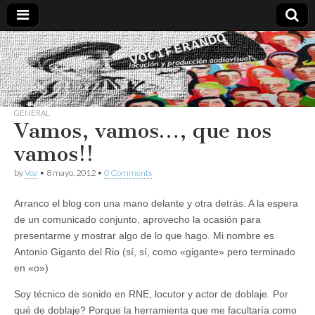
Vociferando
Comunicación,
Locucion y
Producción
Audiovisual
GENERAL
Vamos, vamos…, que nos
vamos!!
by
Voz
•
8 mayo, 2012
•
0 Comments
Arranco el blog con una mano delante y otra detrás. A la espera
de un comunicado conjunto, aprovecho la ocasión para
presentarme y mostrar algo de lo que hago. Mi nombre es
Antonio Giganto del Rio (sí, sí, como «gigante» pero terminado
en «o»)
Soy técnico de sonido en RNE, locutor y actor de doblaje. Por
qué de doblaje? Porque la herramienta que me facultaría como