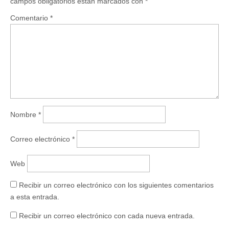
campos obligatorios están marcados con
*
n
e
u
n
Comentario
*
n
u
a
n
v
a
e
v
n
e
t
n
a
t
n
a
a
n
n
a
u
n
e
u
v
e
a
v
)
a
Nombre
*
)
Correo electrónico
*
Web
Recibir un correo electrónico con los siguientes comentarios
a esta entrada.
Recibir un correo electrónico con cada nueva entrada.