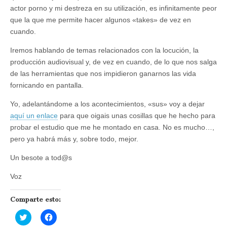
actor porno y mi destreza en su utilización, es infinitamente peor
que la que me permite hacer algunos «takes» de vez en
cuando.
Iremos hablando de temas relacionados con la locución, la
producción audiovisual y, de vez en cuando, de lo que nos salga
de las herramientas que nos impidieron ganarnos las vida
fornicando en pantalla.
Yo, adelantándome a los acontecimientos, «sus» voy a dejar
aquí un enlace
para que oigais unas cosillas que he hecho para
probar el estudio que me he montado en casa. No es mucho…,
pero ya habrá más y, sobre todo, mejor.
Un besote a tod@s
Voz
Comparte esto:
H
H
a
a