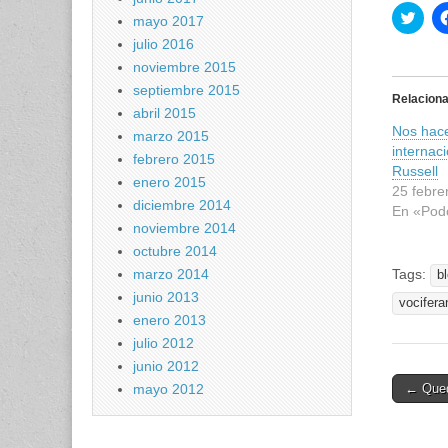
H
mayo 2017
a
z
julio 2016
c
l
noviembre 2015
i
septiembre 2015
c
Relacion
p
abril 2015
a
Nos hac
r
marzo 2015
a
internac
c
febrero 2015
o
Russell
enero 2015
m
25 febre
p
diciembre 2014
a
En «Pod
r
noviembre 2014
t
i
octubre 2014
r
marzo 2014
Tags:
e
b
n
junio 2013
T
vocifera
w
enero 2013
i
t
julio 2012
t
e
junio 2012
r
Post
mayo 2012
← Qued
(
S
naviga
e
a
b