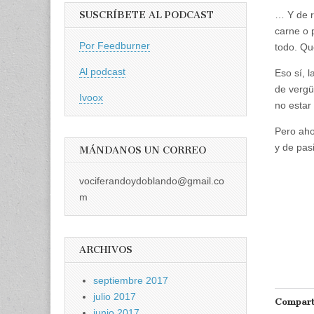
SUSCRÍBETE AL PODCAST
… Y de r
carne o 
Por Feedburner
todo. Qu
Al podcast
Eso sí, 
de vergü
Ivoox
no estar 
Pero aho
y de pas
MÁNDANOS UN CORREO
vociferandoydoblando@gmail.co
m
ARCHIVOS
septiembre 2017
julio 2017
Compart
junio 2017