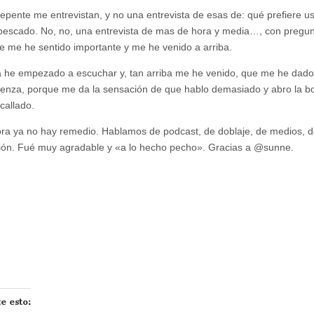
epente me entrevistan, y no una entrevista de esas de: qué prefiere us
pescado. No, no, una entrevista de mas de hora y media…, con pregun
e me he sentido importante y me he venido a arriba.
la he empezado a escuchar y, tan arriba me he venido, que me he dado
enza, porque me da la sensación de que hablo demasiado y abro la b
callado.
ra ya no hay remedio. Hablamos de podcast, de doblaje, de medios, d
ión. Fué muy agradable y «a lo hecho pecho». Gracias a @sunne.
e esto: