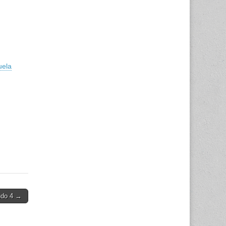
uela
ndo 4 →