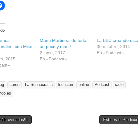
H
a
z
c
l
i
c
ado
p
a
emos
r
Manu Martinez: de todo
La BBC creando esc
a
ionales: con Mike
un poco y más!!
30 octubre, 2014
c
o
2 junio, 2017
En «Podcast»
m
ro, 2015
En «Podcast»
p
a
cast»
r
t
i
r
e
log
curso
La Sunnecracia
locución
online
Podcast
radio
n
F
ndo.es
a
c
e
b
o
o
áis avisados!!!
Este es el Predica
k
(
tion
S
e
a