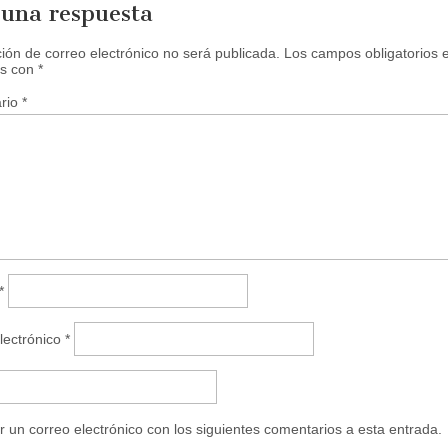
 una respuesta
b
r
e
e
ción de correo electrónico no será publicada.
Los campos obligatorios 
n
s con
*
u
n
a
rio
*
v
e
n
t
a
n
a
n
u
e
v
a
)
*
lectrónico
*
r un correo electrónico con los siguientes comentarios a esta entrada.