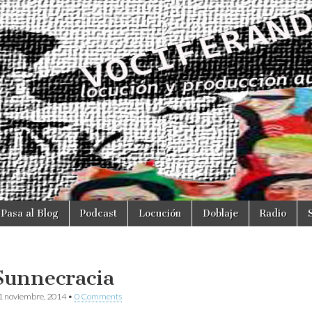
Pasa al Blog
Podcast
Locución
Doblaje
Radio
Sunnecracia
1 noviembre, 2014
•
0 Comments