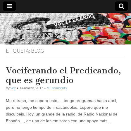
Vociferando
Comunicación,
Locucion y
Producción
Audiovisual
ETIQUETA:
BLOG
Vociferando el Predicando,
que es gerundio
by
Voz
•
14 marzo, 2015
•
5 Comments
Me retraso, me supera esto…, tengo programas hasta abril,
pero no tengo tiempo de ir sacándolos. Espero que me
disculpéis. Hoy, un grande de la radio, de Radio Nacional de
España…, de una de las emisoras con una apoyo más…