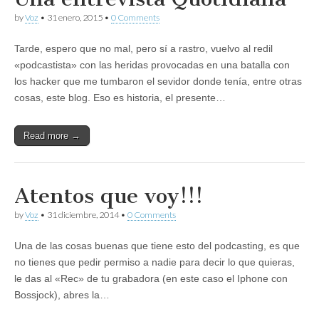
by
Voz
•
31 enero, 2015
•
0 Comments
Tarde, espero que no mal, pero sí a rastro, vuelvo al redil
«podcastista» con las heridas provocadas en una batalla con
los hacker que me tumbaron el sevidor donde tenía, entre otras
cosas, este blog. Eso es historia, el presente…
Read more →
Atentos que voy!!!
by
Voz
•
31 diciembre, 2014
•
0 Comments
Una de las cosas buenas que tiene esto del podcasting, es que
no tienes que pedir permiso a nadie para decir lo que quieras,
le das al «Rec» de tu grabadora (en este caso el Iphone con
Bossjock), abres la…