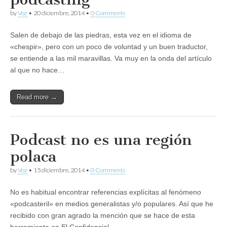
by
Voz
•
20 diciembre, 2014
•
0 Comments
Salen de debajo de las piedras, esta vez en el idioma de
«chespir», pero con un poco de voluntad y un buen traductor,
se entiende a las mil maravillas. Va muy en la onda del artículo
al que no hace…
Read more →
Podcast no es una región
polaca
by
Voz
•
15 diciembre, 2014
•
0 Comments
No es habitual encontrar referencias explícitas al fenómeno
«podcasteril» en medios generalistas y/o populares. Así que he
recibido con gran agrado la mención que se hace de esta
herramienta en El Confidencial.