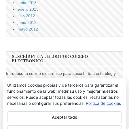
junio 2013
enero 2013
julio 2012
junio 2012
mayo 2012
SUSCRÍBETE AL BLOG POR CORREO
ELECTRÓNICO
Introduce tu correo electrónico para suscribirte a este blog y
recibir notificaciones de nuevas entradas.
Utilizamos cookies propias y de terceros para garantizar el
Dirección
funcionamiento de la web, medir su uso y mejorar nuestros
de
servicios. Puede aceptar todas las cookies, rechazar las no
necesarias o configurar sus preferencias.
Política de cookies
email
Suscribir
Aceptar todo
Únete a otros 246 suscriptores