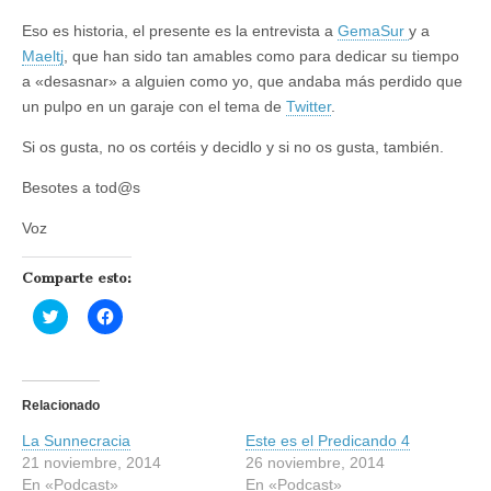
Eso es historia, el presente es la entrevista a
GemaSur
y a
Maeltj
, que han sido tan amables como para dedicar su tiempo
a «desasnar» a alguien como yo, que andaba más perdido que
un pulpo en un garaje con el tema de
Twitter
.
Si os gusta, no os cortéis y decidlo y si no os gusta, también.
Besotes a tod@s
Voz
Comparte esto:
H
H
a
a
z
z
c
c
l
l
i
i
c
c
Relacionado
p
p
a
a
La Sunnecracia
r
r
Este es el Predicando 4
a
a
21 noviembre, 2014
26 noviembre, 2014
c
c
o
o
En «Podcast»
En «Podcast»