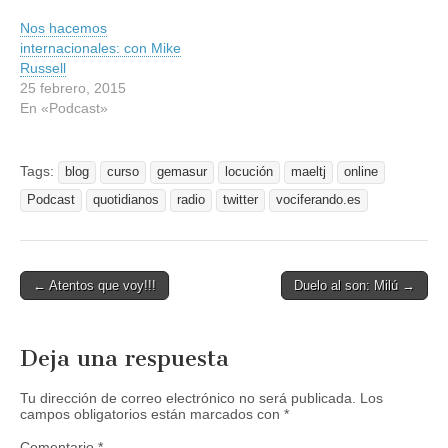
m
m
p
p
Nos hacemos
a
a
r
r
internacionales: con Mike
t
t
Russell
i
i
r
r
25 febrero, 2015
e
e
En «Podcast»
n
n
T
F
w
a
i
c
t
e
Tags:
blog
curso
gemasur
locución
maeltj
online
t
b
e
o
Podcast
r
quotidianos
o
radio
twitter
vociferando.es
(
k
S
(
e
S
a
e
b
a
r
b
Post
← Atentos que voy!!!
Duelo al son: Milú →
e
r
e
e
navigation
n
e
u
n
n
u
Deja una respuesta
a
n
v
a
e
v
n
e
Tu dirección de correo electrónico no será publicada.
Los
t
n
campos obligatorios están marcados con
*
a
t
n
a
Comentario
*