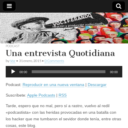
Vociferando
Comunicación,
Locucion y
Producción
Audiovisual
PODCAST
Una entrevista Quotidiana
by
Voz
•
31 enero, 2015
•
0 Comments
Reproductor
00:00
00:00
de
audio
Podcast:
Reproducir en una nueva ventana
|
Descargar
Suscríbete:
Apple Podcasts
|
RSS
Tarde, espero que no mal, pero sí a rastro, vuelvo al redil
«podcastista» con las heridas provocadas en una batalla con
los hacker que me tumbaron el sevidor donde tenía, entre otras
cosas, este blog.