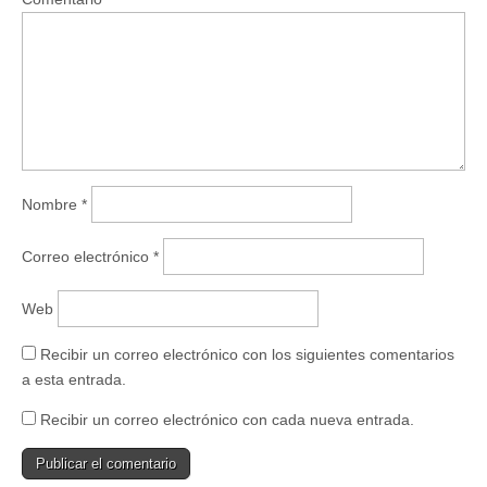
a
n
n
a
u
n
e
u
v
e
a
v
)
a
)
Nombre
*
Correo electrónico
*
Web
Recibir un correo electrónico con los siguientes comentarios
a esta entrada.
Recibir un correo electrónico con cada nueva entrada.