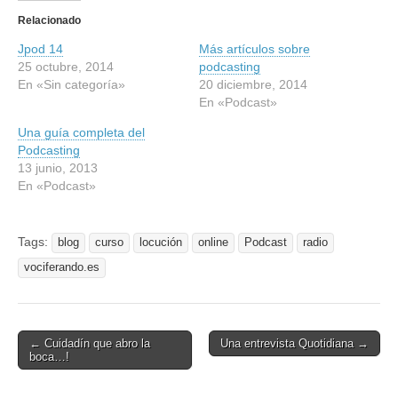
i
i
c
c
Relacionado
p
p
a
a
Jpod 14
r
r
Más artículos sobre
a
a
25 octubre, 2014
podcasting
c
c
o
o
En «Sin categoría»
20 diciembre, 2014
m
m
En «Podcast»
p
p
a
a
r
r
Una guía completa del
t
t
Podcasting
i
i
r
r
13 junio, 2013
e
e
En «Podcast»
n
n
T
F
w
a
i
c
t
e
Tags:
blog
curso
locución
online
Podcast
radio
t
b
e
o
vociferando.es
r
o
(
k
S
(
e
S
a
e
b
a
r
b
Post
← Cuidadín que abro la
Una entrevista Quotidiana →
e
r
boca…!
e
e
navigation
n
e
u
n
n
u