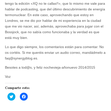
tengo la edición «XQ no te callas!!», que lo mismo me vale para
hablar de podcasting, que del último descubrimiento de energía
termonuclear. En este caso, aprovechando que estoy en
Londres, se me dio por hablar de mi experiencia en la ciudad
que me vio nacer, así, además, aprovechaba para jugar con el
Bossjock, que no sabía como funcionaba y la verdad es que
está muy bien.
Lo que digo siempre, los comentarios están para comentar. No
os cortéis. Si me queréis enviar un audio correo, mandádmelo a
faq@synergyblog.es.
Besotes a tod@s, y feliz nochevieja-añonuevo 2014/2015
Voz
Comparte esto:
H
H
a
a
z
z
c
c
l
l