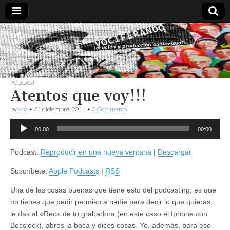
Vociferando
Comunicación,
Locucion y
Producción
Audiovisual
PODCAST
Atentos que voy!!!
by
Voz
•
31 diciembre, 2014
•
0 Comments
Reproductor
00:00
00:00
de
audio
Podcast:
Reproducir en una nueva ventana
|
Descargar
Suscríbete:
Apple Podcasts
|
RSS
Una de las cosas buenas que tiene esto del podcasting, es que
no tienes que pedir permiso a nadie para decir lo que quieras,
le das al «Rec» de tu grabadora (en este caso el Iphone con
Bossjock), abres la boca y dices cosas. Yo, además, para eso