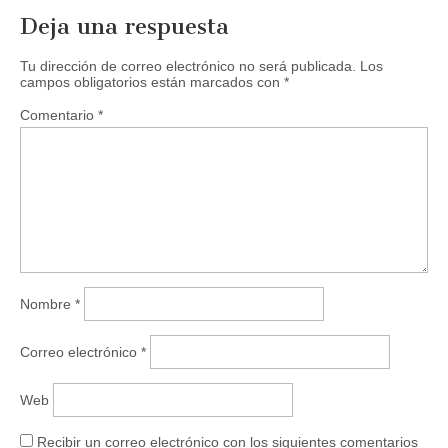
a
n
Deja una respuesta
v
a
e
v
n
e
t
n
Tu dirección de correo electrónico no será publicada.
Los
a
t
campos obligatorios están marcados con
*
n
a
a
n
n
a
Comentario
*
u
n
e
u
v
e
a
v
)
a
)
Nombre
*
Correo electrónico
*
Web
Recibir un correo electrónico con los siguientes comentarios