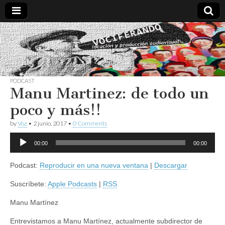
Vociferando
Comunicación,
Locucion y
Producción
Audiovisual
PODCAST
Manu Martinez: de todo un
poco y más!!
by
Voz
•
2 junio, 2017
•
0 Comments
Reproductor
00:00
00:00
de
audio
Podcast:
Reproducir en una nueva ventana
|
Descargar
Suscríbete:
Apple Podcasts
|
RSS
Manu Martínez
Entrevistamos a Manu Martínez, actualmente subdirector de