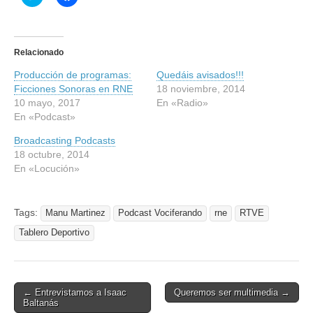
a
a
z
z
c
c
l
l
i
i
c
c
Relacionado
p
p
a
a
Producción de programas:
r
r
Quedáis avisados!!!
a
a
Ficciones Sonoras en RNE
18 noviembre, 2014
c
c
o
o
10 mayo, 2017
En «Radio»
m
m
En «Podcast»
p
p
a
a
r
r
Broadcasting Podcasts
t
t
18 octubre, 2014
i
i
r
r
En «Locución»
e
e
n
n
T
F
w
a
i
c
Tags:
Manu Martinez
Podcast Vociferando
rne
RTVE
t
e
t
b
Tablero Deportivo
e
o
r
o
(
k
S
(
e
S
a
e
Post
← Entrevistamos a Isaac
b
a
Queremos ser multimedia →
r
b
Baltanás
navigation
e
r