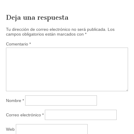
e
e
n
e
u
n
n
u
Deja una respuesta
a
n
v
a
e
v
Tu dirección de correo electrónico no será publicada.
Los
n
e
campos obligatorios están marcados con
t
n
*
a
t
n
a
Comentario
*
a
n
n
a
u
n
e
u
v
e
a
v
)
a
)
Nombre
*
Correo electrónico
*
Web