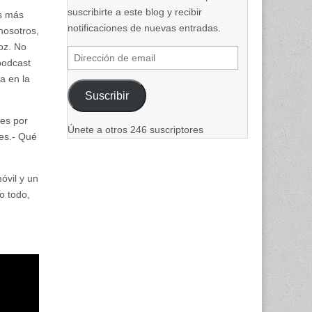
suscribirte a este blog y recibir
s más
notificaciones de nuevas entradas.
nosotros,
oz. No
Dirección
podcast
de
a en la
email
Suscribir
es por
Únete a otros 246 suscriptores
les.- Qué
óvil y un
o todo,