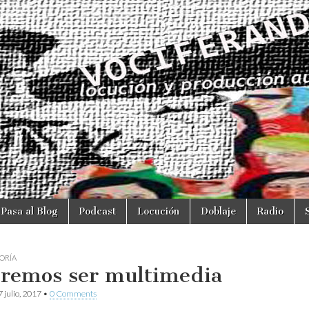
Pasa al Blog
Podcast
Locución
Doblaje
Radio
ORÍA
remos ser multimedia
 julio, 2017
•
0 Comments