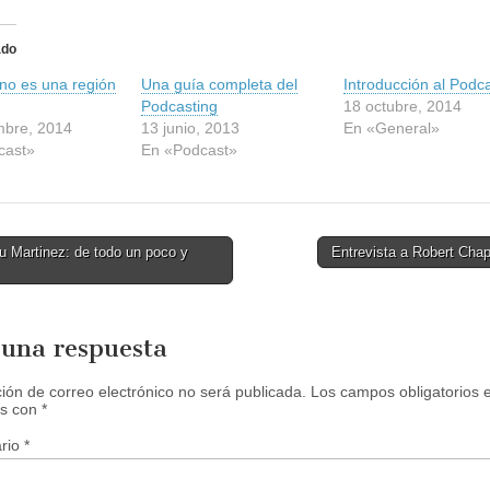
c
l
i
c
ado
p
a
no es una región
r
Una guía completa del
Introducción al Podc
a
Podcasting
18 octubre, 2014
c
o
mbre, 2014
13 junio, 2013
En «General»
m
cast»
En «Podcast»
p
a
r
t
i
r
e
 Martinez: de todo un poco y
Entrevista a Robert Ch
n
F
tion
a
c
e
b
o
 una respuesta
o
k
(
ción de correo electrónico no será publicada.
Los campos obligatorios 
S
s con
*
e
a
b
rio
*
r
e
e