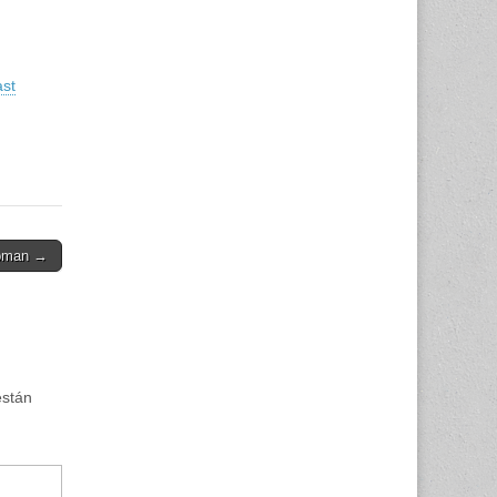
ast
apman →
están