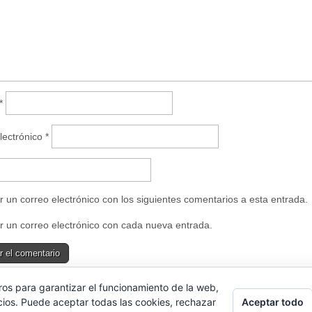
n
u
n
a
v
e
n
t
a
n
a
*
n
u
e
v
lectrónico
*
a
)
r un correo electrónico con los siguientes comentarios a esta entrada.
r un correo electrónico con cada nueva entrada.
ros para garantizar el funcionamiento de la web,
e uses Akismet to reduce spam.
Learn how your comment data is proce
Aceptar todo
cios. Puede aceptar todas las cookies, rechazar