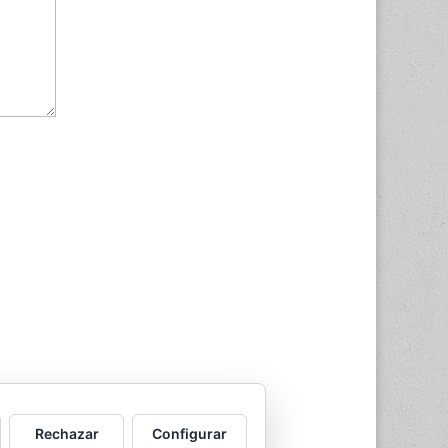
ssed.
Rechazar
Configurar