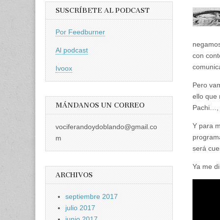
SUSCRÍBETE AL PODCAST
Por Feedburner
negamos 
Al podcast
con cont
comunica
Ivoox
Pero vam
ello que
MÁNDANOS UN CORREO
Pachi…,
Y para m
vociferandoydoblando@gmail.co
programa
m
será cues
Ya me di
ARCHIVOS
septiembre 2017
julio 2017
junio 2017