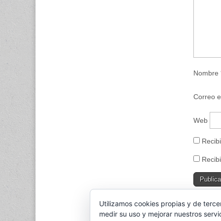
u
n
a
v
e
n
t
a
n
a
n
Nombre
u
e
v
a
Correo e
)
Web
Recibi
Recibi
Utilizamos cookies propias y de terce
This sit
medir su uso y mejorar nuestros servi